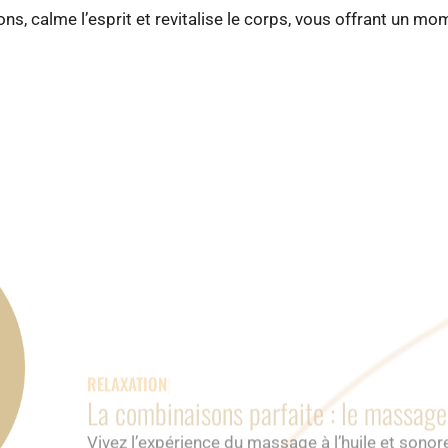
ons, calme l’esprit et revitalise le corps, vous offrant un mo
RELAXATION PAR LE MASSA
La combinaisons parfaite : le massage 
Vivez l’expérience du massage à l’huile et sono
reconnecter corps et esprit.
Les gestes doux et harmonieux, associés aux vi
détente profonde et favorisent un lâcher-prise 