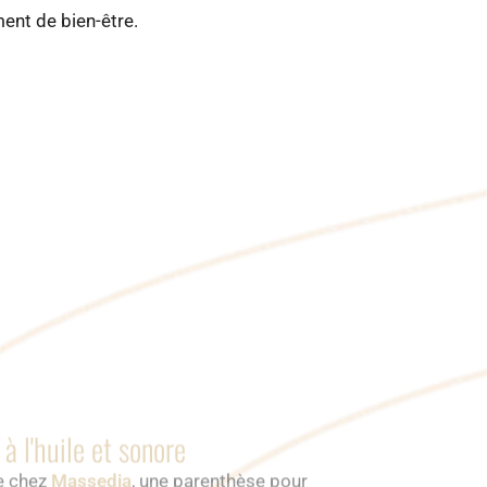
ment de bien-être.
à l'huile et sonore
re chez
Massedia
, une parenthèse pour
brations sonores, vous plongent dans une
complet.