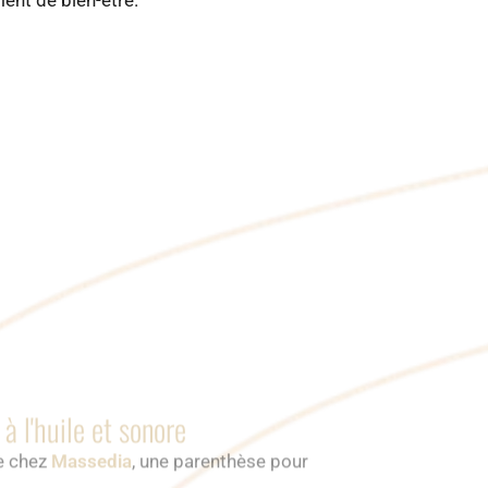
à l'huile et sonore
re chez
Massedia
, une parenthèse pour
brations sonores, vous plongent dans une
complet.