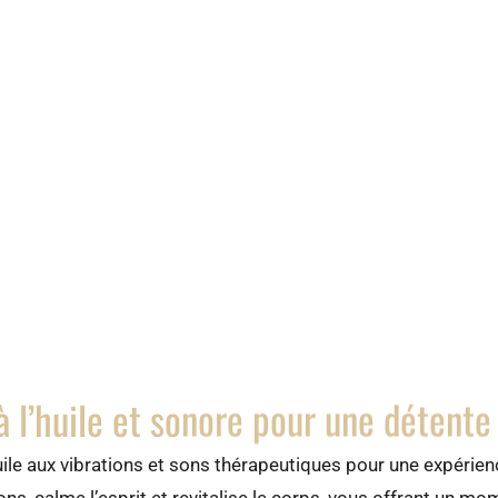
 l’huile et sonore pour une détent
huile aux vibrations et sons thérapeutiques pour une expéri
ons, calme l’esprit et revitalise le corps, vous offrant un mo