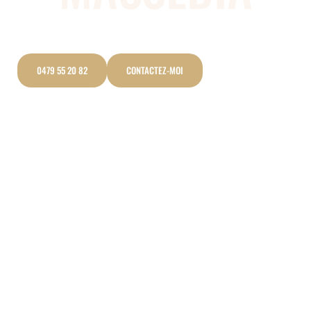
Somatothérapie près de Lasne
Discipline holistique qui unit le corps et l’esprit
0479 55 20 82
CONTACTEZ-MOI