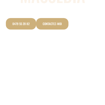
Somatothérapie près de Genval
Discipline holistique qui unit le corps et l’esprit
0479 55 20 82
CONTACTEZ-MOI