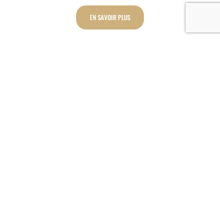
EN SAVOIR PLUS
Les bienfaits de la sonothérapie
La sonothérapie agit en transmettant des