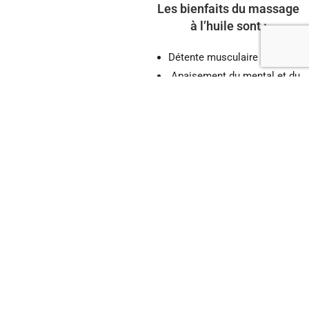
Les bienfaits du massage
à l’huile sont :
Détente musculaire profonde
Apaisement du mental et du
stress
Reconnexion corps et esprit
Sensation de légèreté
Revitalisation globale du
corps
UNE RECONNE