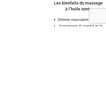
Les bienfaits du massage
à l’huile sont :
Détente musculaire profonde
Apaisement du mental et du
stress
Reconnexion corps et esprit
Sensation de légèreté
Revitalisation globale du
corps
UNE RECONNEXI